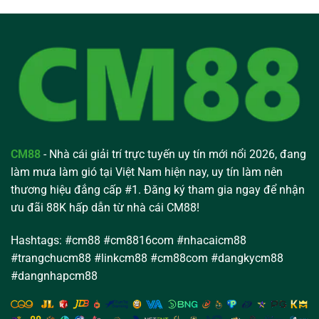
Giới thiệu đôi nét về nền tảng CM88
Đi sâu vào giá trị cốt lõi,
nhà cái CM88
gây ấn tượng
mạnh mẽ bởi sự đầu tư bài bản vào hệ thống hạ tầng
kỹ thuật với những tiêu chuẩn bảo mật khắt khe nhất
hiện nay, mang lại một không gian giao dịch và trải
CM88
- Nhà cái giải trí trực tuyến uy tín mới nổi 2026, đang
nghiệm an toàn tuyệt đối. Sự thú vị còn nằm ở cách
làm mưa làm gió tại Việt Nam hiện nay, uy tín làm nên
thương hiệu này không ngừng làm mới mình qua các
thương hiệu đắng cấp #1. Đăng ký tham gia ngay để nhận
chiến dịch sáng tạo, từ việc tích hợp những công nghệ
ưu đãi 88K hấp dẫn từ nhà cái CM88!
mới như AI và dữ liệu lớn cho đến việc xây dựng một
Hashtags: #cm88 #cm8816com #nhacaicm88
cộng đồng người chơi gắn kết đầy văn minh.
#trangchucm88 #linkcm88 #cm88com #dangkycm88
Không chạy theo những giá trị ngắn hạn,
CM88
tập
#dangnhapcm88
trung vào việc kiến tạo những giá trị bền vững, minh
bạch trong mọi hoạt động, giúp củng cố niềm tin vững