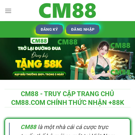
Bỏ
qua
nội
dung
ĐĂNG KÝ
ĐĂNG NHẬP
CM88 - TRUY CẬP TRANG CHỦ
CM88.COM CHÍNH THỨC NHẬN +88K
CM88
là một nhà cái cá cược trực