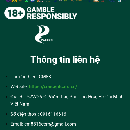
chắc trong lòng công chúng. Chính sự nhất quán giữa
lời hứa thương hiệu và trải nghiệm thực tế đã biến nhà
cái này thành một điểm đến lý tưởng, nơi mà mỗi
khách hàng đều cảm thấy sự lựa chọn của mình là
hoàn toàn đúng đắn và đẳng cấp.
Link truy cập nhà cái CM88 và cảnh báo lừa
đảo mới nhất 2026
Thông tin liên hệ
Trong tình hình bối cảnh thị trường giải trí cá cược trực
tuyến năm 2026 đang bùng nổ mạnh mẽ, việc tìm
Thương hiệu: CM88
kiếm một đường
link CM88
truy cập chính thống trở
nên quan trọng hơn bao giờ hết để đảm bảo an toàn
Website:
https://conceptcars.cc/
cho tài sản và thông tin cá nhân. Hiện nay, các đối
Địa chỉ: 572/26 Đ. Vườn Lài, Phú Thọ Hòa, Hồ Chí Minh,
tượng xấu thường xuyên lợi dụng uy tín của thương
Việt Nam
hiệu để tung ra những website giả mạo với tên miền
gần giống, khiến người chơi dễ dàng sập bẫy nếu
Số điện thoại: 0916116616
không có sự cảnh giác cao độ
Email:
cm8816com@gmail.com