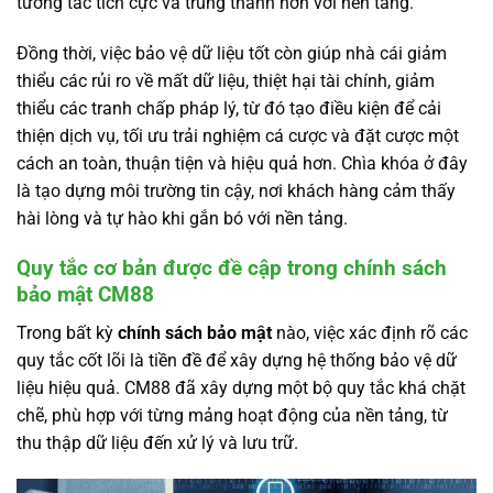
tương tác tích cực và trung thành hơn với nền tảng.
Đồng thời, việc bảo vệ dữ liệu tốt còn giúp nhà cái giảm
thiểu các rủi ro về mất dữ liệu, thiệt hại tài chính, giảm
thiểu các tranh chấp pháp lý, từ đó tạo điều kiện để cải
thiện dịch vụ, tối ưu trải nghiệm cá cược và đặt cược một
cách an toàn, thuận tiện và hiệu quả hơn. Chìa khóa ở đây
là tạo dựng môi trường tin cậy, nơi khách hàng cảm thấy
hài lòng và tự hào khi gắn bó với nền tảng.
Quy tắc cơ bản được đề cập trong chính sách
bảo mật CM88
Trong bất kỳ
chính sách bảo mật
nào, việc xác định rõ các
quy tắc cốt lõi là tiền đề để xây dựng hệ thống bảo vệ dữ
liệu hiệu quả. CM88 đã xây dựng một bộ quy tắc khá chặt
chẽ, phù hợp với từng mảng hoạt động của nền tảng, từ
thu thập dữ liệu đến xử lý và lưu trữ.