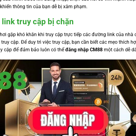
khiến thông tin của bạn dễ bị xâm phạm.
ink truy cập bị chặn
chơi gặp khó khăn khi truy cập trực tiếp các đường link của nhà
ruy cập. Để duy trì việc truy cập, bạn cần biết các mẹo thích hợ
ruy cập để đảm bảo luôn có thể
đăng nhập CM88
một cách dễ dà