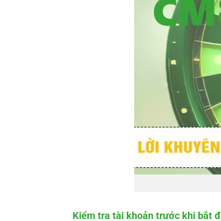
Kiểm tra tài khoản trước khi bắt