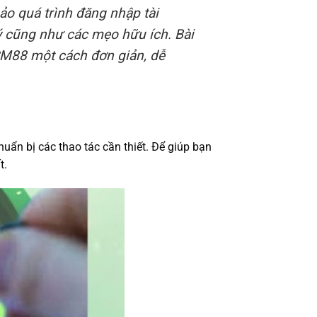
ảo quá trình đăng nhập tài
ý cũng như các mẹo hữu ích. Bài
 CM88 một cách đơn giản, dễ
uẩn bị các thao tác cần thiết. Để giúp bạn
t.