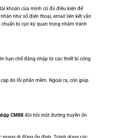
 tài khoản của mình có đủ điều kiện để
nhân như số điện thoại, email liên kết vẫn
ớc chuẩn bị cực kỳ quan trọng nhằm tránh
ên hạn chế đăng nhập từ các thiết bị công
 cập do lỗi phần mềm. Ngoài ra, còn giúp
nhập CM88
đòi hỏi một đường truyền ổn
ặc mạng di động ổn định. Tránh dùng các