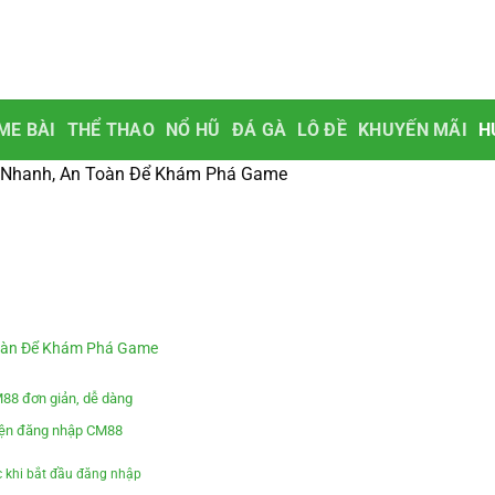
ME BÀI
THỂ THAO
NỔ HŨ
ĐÁ GÀ
LÔ ĐỀ
KHUYẾN MÃI
H
 Nhanh, An Toàn Để Khám Phá Game
oàn Để Khám Phá Game
88 đơn giản, dễ dàng
hiện đăng nhập CM88
c khi bắt đầu đăng nhập