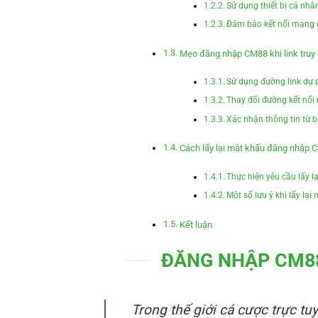
Sử dụng thiết bị cá nh
Đảm bảo kết nối mạng 
Mẹo đăng nhập CM88 khi link truy 
Sử dụng đường link dự
Thay đổi đường kết nố
Xác nhận thông tin từ
Cách lấy lại mật khẩu đăng nhập
Thực hiện yêu cầu lấy l
Một số lưu ý khi lấy lạ
Kết luận
ĐĂNG NHẬP CM88
Trong thế giới cá cược trực tu