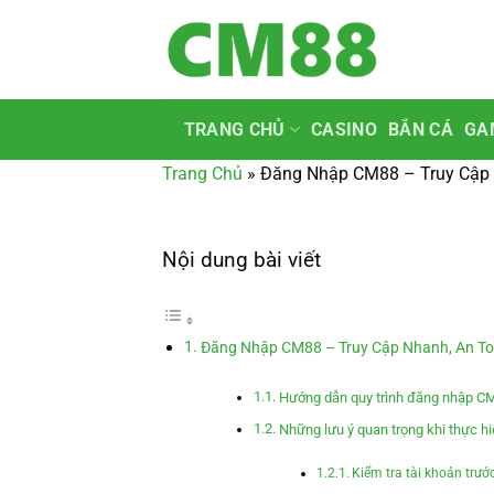
Bỏ
qua
nội
dung
TRANG CHỦ
CASINO
BẮN CÁ
GA
Trang Chủ
»
Đăng Nhập CM88 – Truy Cập
Nội dung bài viết
Đăng Nhập CM88 – Truy Cập Nhanh, An T
Hướng dẫn quy trình đăng nhập CM
Những lưu ý quan trọng khi thực 
Kiểm tra tài khoản trướ