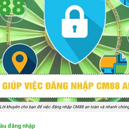
Lời khuyên cho bạn để việc đăng nhập CM88 an toàn và nhanh chón
 đầu đăng nhập