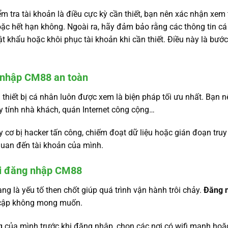
ểm tra tài khoản là điều cực kỳ cần thiết, bạn nên xác nhận xem
ặc hết hạn không. Ngoài ra, hãy đảm bảo rằng các thông tin cá 
ật khẩu hoặc khôi phục tài khoản khi cần thiết. Điều này là bư
g nhập CM88 an toàn
 thiết bị cá nhân luôn được xem là biện pháp tối ưu nhất. Bạn n
tính nhà khách, quán Internet công cộng…
y cơ bị hacker tấn công, chiếm đoạt dữ liệu hoặc gián đoạn truy
quan đến tài khoản của mình.
hi đăng nhập CM88
ng là yếu tố then chốt giúp quá trình vận hành trôi chảy.
Đăng 
y cập không mong muốn.
ng của mình trước khi đăng nhập, chọn các nơi có wifi mạnh ho