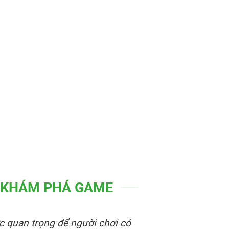
Ể KHÁM PHÁ GAME
c quan trọng để người chơi có