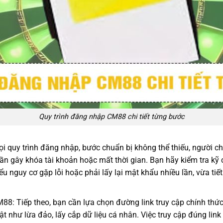
Quy trình đăng nhập CM88 chi tiết từng bước
i quy trình đăng nhập, bước chuẩn bị không thể thiếu, người c
lần gây khóa tài khoản hoặc mất thời gian. Bạn hãy kiểm tra kỹ 
ểu nguy cơ gặp lỗi hoặc phải lấy lại mật khẩu nhiều lần, vừa tiế
8: Tiếp theo, bạn cần lựa chọn đường link truy cập chính thức t
t như lừa đảo, lấy cắp dữ liệu cá nhân. Việc truy cập đúng link