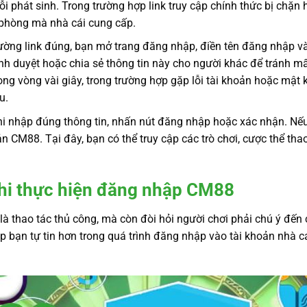
ỗi phát sinh. Trong trường hợp link truy cập chính thức bị chặn
phòng mà nhà cái cung cấp.
ường link đúng, bạn mở trang đăng nhập, điền tên đăng nhập v
nh duyệt hoặc chia sẻ thông tin này cho người khác để tránh mất
ong vòng vài giây, trong trường hợp gặp lỗi tài khoản hoặc mật k
u.
hi nhập đúng thông tin, nhấn nút đăng nhập hoặc xác nhận. Nếu
n CM88. Tại đây, bạn có thể truy cập các trò chơi, cược thể th
khi thực hiện đăng nhập CM88
là thao tác thủ công, mà còn đòi hỏi người chơi phải chú ý đến
úp bạn tự tin hơn trong quá trình đăng nhập vào tài khoản nhà cái