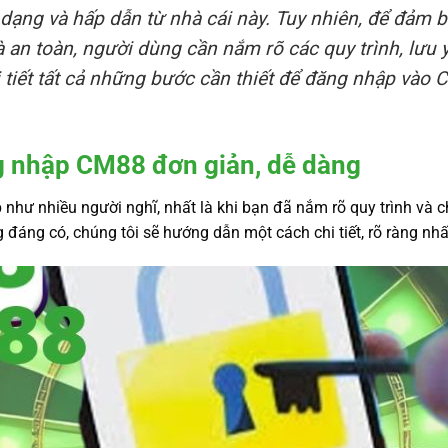
 dạng và hấp dẫn từ nhà cái này. Tuy nhiên, để đảm b
 an toàn, người dùng cần nắm rõ các quy trình, lưu 
i tiết tất cả những bước cần thiết để đăng nhập vào
g nhập CM88 đơn giản, dễ dàng
hư nhiều người nghĩ, nhất là khi bạn đã nắm rõ quy trình và ch
g đáng có, chúng tôi sẽ hướng dẫn một cách chi tiết, rõ ràng nhấ