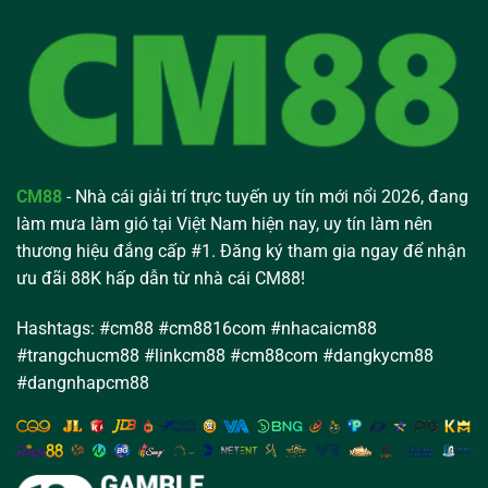
CM88
- Nhà cái giải trí trực tuyến uy tín mới nổi 2026, đang
làm mưa làm gió tại Việt Nam hiện nay, uy tín làm nên
thương hiệu đắng cấp #1. Đăng ký tham gia ngay để nhận
ưu đãi 88K hấp dẫn từ nhà cái CM88!
Hashtags: #cm88 #cm8816com #nhacaicm88
#trangchucm88 #linkcm88 #cm88com #dangkycm88
#dangnhapcm88