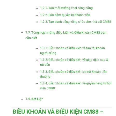
Tạo môi trường chơi công bằng
Bảo đảm quyền lợi thành viên
Tạo danh tiếng vững chắc cho nhà cái CM88
Tổng hợp những điều kiện và điều khoản CM88 bạn
cần biết
Điều khoản và điều kiện về tạo tài khoản
người dùng
Điều khoản và điều kiện về giao dịch nạp &
rút tiền
Điều khoản và điều kiện khi rút khoản tiền
thưởng
Điều khoản và điều kiện về quyền riêng tư hội
viên CM88
Kết luận
ĐIỀU KHOẢN VÀ ĐIỀU KIỆN CM88 –