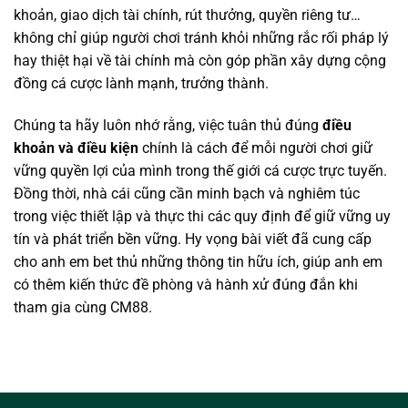
khoản, giao dịch tài chính, rút thưởng, quyền riêng tư…
không chỉ giúp người chơi tránh khỏi những rắc rối pháp lý
hay thiệt hại về tài chính mà còn góp phần xây dựng cộng
đồng cá cược lành mạnh, trưởng thành.
Chúng ta hãy luôn nhớ rằng, việc tuân thủ đúng
điều
khoản và điều kiện
chính là cách để mỗi người chơi giữ
vững quyền lợi của mình trong thế giới cá cược trực tuyến.
Đồng thời, nhà cái cũng cần minh bạch và nghiêm túc
trong việc thiết lập và thực thi các quy định để giữ vững uy
tín và phát triển bền vững. Hy vọng bài viết đã cung cấp
cho anh em bet thủ những thông tin hữu ích, giúp anh em
có thêm kiến thức đề phòng và hành xử đúng đắn khi
tham gia cùng CM88.