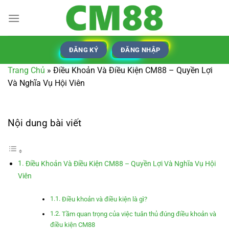
Bỏ
qua
nội
dung
ĐĂNG KÝ
ĐĂNG NHẬP
Trang Chủ
»
Điều Khoản Và Điều Kiện CM88 – Quyền Lợi
Và Nghĩa Vụ Hội Viên
Nội dung bài viết
Điều Khoản Và Điều Kiện CM88 – Quyền Lợi Và Nghĩa Vụ Hội
Viên
Điều khoản và điều kiện là gì?
Tầm quan trọng của việc tuân thủ đúng điều khoản và
điều kiện CM88