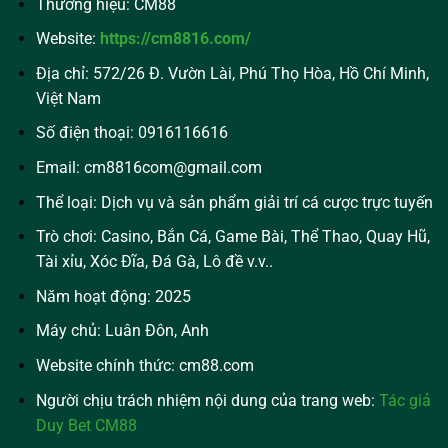
Thương hiệu: CM88
Website:
https://cm8816.com/
Địa chỉ: 572/26 Đ. Vườn Lài, Phú Thọ Hòa, Hồ Chí Minh,
Việt Nam
Số điện thoại: 0916116616
Email:
cm8816com@gmail.com
Thể loại: Dịch vụ và sản phẩm giải trí cá cược trực tuyến
Trò chơi: Casino, Bắn Cá, Game Bài, Thể Thao, Quay Hũ,
Tài xỉu, Xóc Đĩa, Đá Gà, Lô đề v.v..
Năm hoạt động: 2025
Máy chủ: Luân Đôn, Anh
Website chính thức: cm88.com
Người chịu trách nhiệm nội dung của trang web:
Tác giả
Duy Bet CM88