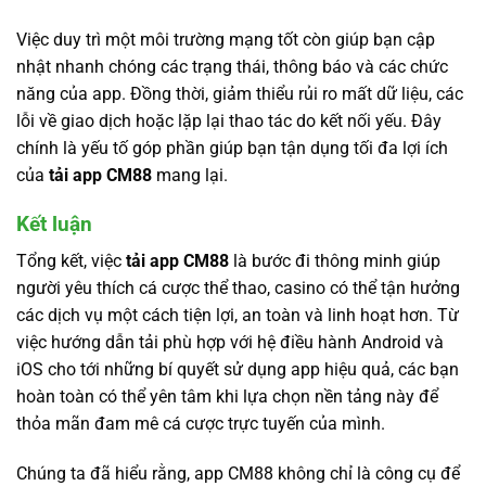
Việc duy trì một môi trường mạng tốt còn giúp bạn cập
nhật nhanh chóng các trạng thái, thông báo và các chức
năng của app. Đồng thời, giảm thiểu rủi ro mất dữ liệu, các
lỗi về giao dịch hoặc lặp lại thao tác do kết nối yếu. Đây
chính là yếu tố góp phần giúp bạn tận dụng tối đa lợi ích
của
tải app CM88
mang lại.
Kết luận
Tổng kết, việc
tải app CM88
là bước đi thông minh giúp
người yêu thích cá cược thể thao, casino có thể tận hưởng
các dịch vụ một cách tiện lợi, an toàn và linh hoạt hơn. Từ
việc hướng dẫn tải phù hợp với hệ điều hành Android và
iOS cho tới những bí quyết sử dụng app hiệu quả, các bạn
hoàn toàn có thể yên tâm khi lựa chọn nền tảng này để
thỏa mãn đam mê cá cược trực tuyến của mình.
Chúng ta đã hiểu rằng, app CM88 không chỉ là công cụ để