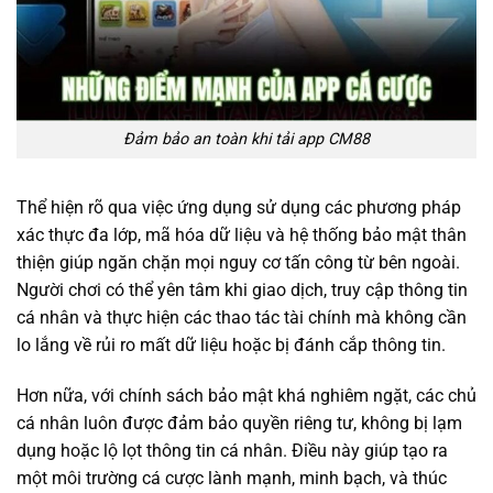
Đảm bảo an toàn khi tải app CM88
Thể hiện rõ qua việc ứng dụng sử dụng các phương pháp
xác thực đa lớp, mã hóa dữ liệu và hệ thống bảo mật thân
thiện giúp ngăn chặn mọi nguy cơ tấn công từ bên ngoài.
Người chơi có thể yên tâm khi giao dịch, truy cập thông tin
cá nhân và thực hiện các thao tác tài chính mà không cần
lo lắng về rủi ro mất dữ liệu hoặc bị đánh cắp thông tin.
Hơn nữa, với chính sách bảo mật khá nghiêm ngặt, các chủ
cá nhân luôn được đảm bảo quyền riêng tư, không bị lạm
dụng hoặc lộ lọt thông tin cá nhân. Điều này giúp tạo ra
một môi trường cá cược lành mạnh, minh bạch, và thúc