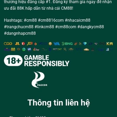
thương hiệu đắng cấp #1. Đăng ký tham gia ngay để nhận
ưu đãi 88K hấp dẫn từ nhà cái CM88!
Hashtags: #cm88 #cm8816com #nhacaicm88
#trangchucm88 #linkcm88 #cm88com #dangkycm88
#dangnhapcm88
Thông tin liên hệ