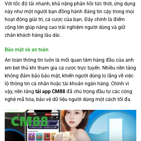
Với tốc độ tải nhanh, khả năng phản hồi tức thời, ứng dụng
này như một người bạn đồng hành đáng tin cậy trong mọi
hoạt động giải trí, cá cược của bạn. Đây chính là điểm
cộng lớn giúp nâng cao trải nghiệm người dùng và giữ
chân khách hàng lâu dài.
Bảo mật và an toàn
An toàn thông tin luôn là mối quan tâm hàng đầu của anh
em bet thủ khi tham gia cá cược trực tuyến. Nhiều nền tảng
không đảm bảo bảo mật, khiến người dùng lo lắng về việc
lộ thông tin cá nhân hoặc tài khoản ngân hàng. Chính vì
vậy, nền tảng
tải app CM88
đã chú trọng đầu tư các công
nghệ mã hóa, bảo vệ dữ liệu người dùng một cách tối đa.