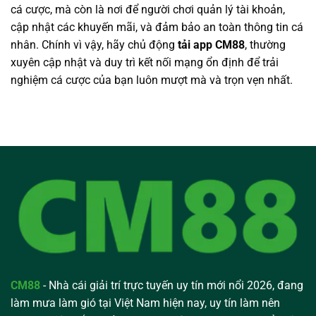
cá cược, mà còn là nơi để người chơi quản lý tài khoản,
cập nhật các khuyến mãi, và đảm bảo an toàn thông tin cá
nhân. Chính vì vậy, hãy chủ động
tải app CM88
, thường
xuyên cập nhật và duy trì kết nối mạng ổn định để trải
nghiệm cá cược của bạn luôn mượt mà và trọn vẹn nhất.
CM88
- Nhà cái giải trí trực tuyến uy tín mới nổi 2026, đang
làm mưa làm gió tại Việt Nam hiện nay, uy tín làm nên