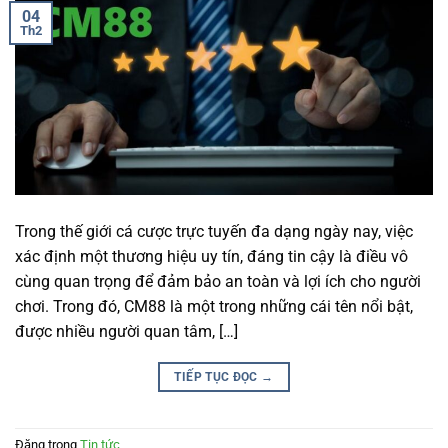
04
Th2
Trong thế giới cá cược trực tuyến đa dạng ngày nay, việc
xác định một thương hiệu uy tín, đáng tin cậy là điều vô
cùng quan trọng để đảm bảo an toàn và lợi ích cho người
chơi. Trong đó, CM88 là một trong những cái tên nổi bật,
được nhiều người quan tâm, […]
TIẾP TỤC ĐỌC
→
Đăng trong
Tin tức