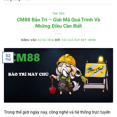
TIN TỨC
CM88 Bảo Trì – Giải Mã Quá Trình Và
Những Điều Cần Biết
ĐĂNG VÀO
02/02/2026
BỞI
TÁC GIẢ DUY BET CM88
02
Th2
Trong thế giới ngày nay, công nghệ và hệ thống trực tuyến