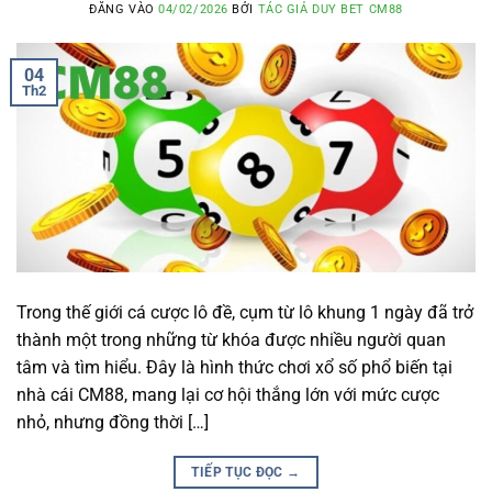
ĐĂNG VÀO
04/02/2026
BỞI
TÁC GIẢ DUY BET CM88
04
Th2
Trong thế giới cá cược lô đề, cụm từ lô khung 1 ngày đã trở
thành một trong những từ khóa được nhiều người quan
tâm và tìm hiểu. Đây là hình thức chơi xổ số phổ biến tại
nhà cái CM88, mang lại cơ hội thắng lớn với mức cược
nhỏ, nhưng đồng thời […]
TIẾP TỤC ĐỌC
→