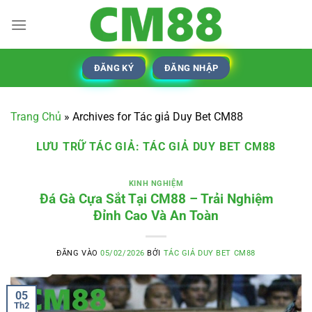
Bỏ
qua
nội
dung
ĐĂNG KÝ
ĐĂNG NHẬP
Trang Chủ
»
Archives for Tác giả Duy Bet CM88
LƯU TRỮ TÁC GIẢ:
TÁC GIẢ DUY BET CM88
KINH NGHIỆM
​Đá Gà Cựa Sắt Tại CM88 – Trải Nghiệm
Đỉnh Cao Và An Toàn
ĐĂNG VÀO
05/02/2026
BỞI
TÁC GIẢ DUY BET CM88
05
Th2