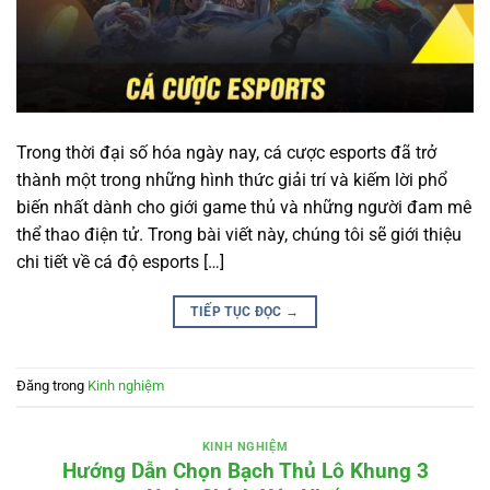
Trong thời đại số hóa ngày nay, cá cược esports đã trở
thành một trong những hình thức giải trí và kiếm lời phổ
biến nhất dành cho giới game thủ và những người đam mê
thể thao điện tử. Trong bài viết này, chúng tôi sẽ giới thiệu
chi tiết về cá độ esports […]
TIẾP TỤC ĐỌC
→
Đăng trong
Kinh nghiệm
KINH NGHIỆM
Hướng Dẫn Chọn Bạch Thủ Lô Khung 3