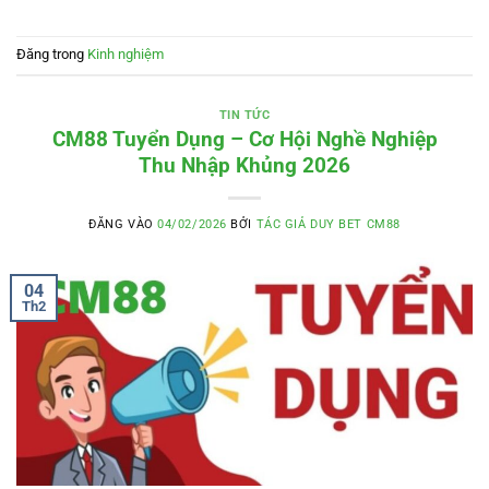
Đăng trong
Kinh nghiệm
TIN TỨC
CM88 Tuyển Dụng – Cơ Hội Nghề Nghiệp
Thu Nhập Khủng 2026
ĐĂNG VÀO
04/02/2026
BỞI
TÁC GIẢ DUY BET CM88
04
Th2