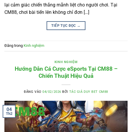
lại cảm giác chiến thắng mãnh liệt cho người chơi. Tại
CM88, chơi bài tiến lên không chỉ đơn […]
TIẾP TỤC ĐỌC
→
Đăng trong
Kinh nghiệm
KINH NGHIỆM
Hướng Dẫn Cá Cược eSports Tại CM88 –
Chiến Thuật Hiệu Quả
ĐĂNG VÀO
04/02/2026
BỞI
TÁC GIẢ DUY BET CM88
04
Th2