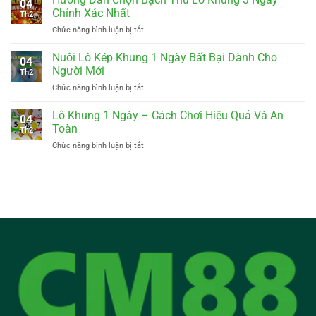
04
Cá
Nam
Chính Xác Nhất
Và
Th2
Cược
Chi
An
ở
Chức năng bình luận bị tắt
eSports
Tiết
Toàn
Hướng
Tại
Tại
Dẫn
Nuôi Lô Kép Khung 1 Ngày Bất Bại Dành Cho
CM88
CM88
04
Chọn
–
Người Mới
Th2
Bạch
Chiến
ở
Chức năng bình luận bị tắt
Thủ
Thuật
Nuôi
Lô
Hiệu
Lô
Lô Khung 1 Ngày – Cách Chơi Hiệu Quả Và An
Khung
Quả
04
Kép
3
Toàn
Th2
Khung
Ngày
ở
Chức năng bình luận bị tắt
1
Chính
Lô
Ngày
Xác
Khung
Bất
Nhất
1
Bại
Ngày
Dành
–
Cho
Cách
Người
Chơi
Mới
Hiệu
Quả
Và
An
Toàn